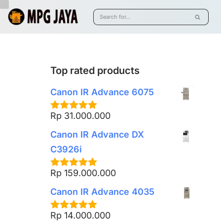
Skip
to
Paket Usaha>
On sale>
Best selling>
Pr
content
Top rated products
Canon IR Advance 6075
Rp
31.000.000
Rated
5.00
out of 5
Canon IR Advance DX
C3926i
Rp
159.000.000
Rated
5.00
out of 5
Canon IR Advance 4035
Rp
14.000.000
Rated
5.00