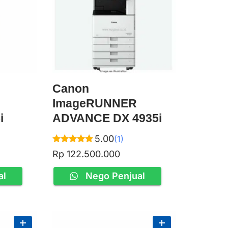
Canon
ImageRUNNER
i
ADVANCE DX 4935i
5.00
(1)
Rated
Rp
122.500.000
5.00
out of 5
al
Nego Penjual