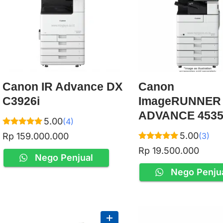
Canon IR Advance DX
Canon
C3926i
ImageRUNNER
ADVANCE 4535
5.00
(4)
Rated
5.00
Rp
159.000.000
(3)
5.00
Rated
out of 5
Rp
19.500.000
5.00
Nego Penjual
out of 5
Nego Penju