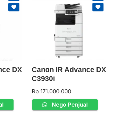
nce DX
Canon IR Advance DX
C3930i
Rp
171.000.000
al
Nego Penjual