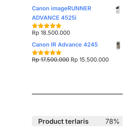
out of 5
Canon imageRUNNER
ADVANCE 4525i
Rp
18.500.000
Rated
5.00
out of 5
Canon IR Advance 4245
Rp
17.500.000
Rp
15.500.000
Rated
5.00
out of 5
Product terlaris
78%