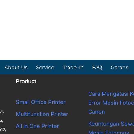
About Us
Service
Trade-In
FAQ
Garansi
Product
Cara Mengatasi 
Small Office Printer
Error Mesin Foto
Canon
Jl.
Multifunction Printer
a,
Keuntungan Sew
All in One Printer
510,
Mesin Fotocopy