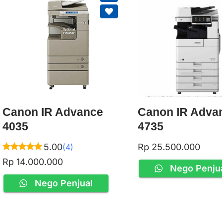
Canon IR Advance
Canon IR Adva
4035
4735
5.00
Rp
25.500.000
(4)
Rated
Rp
14.000.000
5.00
Nego Penju
out of 5
Nego Penjual