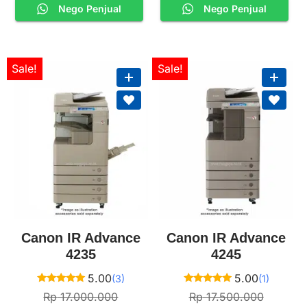
Nego Penjual
Nego Penjual
Sale!
Sale!
Canon IR Advance
Canon IR Advance
4235
4245
5.00
5.00
(3)
(1)
Rated
Rated
Rp
17.000.000
Rp
17.500.000
5.00
5.00