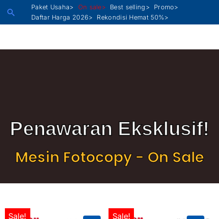
Paket Usaha>
On sale>
Best selling>
Promo>
Daftar Harga 2026>
Rekondisi Hemat 50%>
Skip
to
content
Penawaran Eksklusif!
Mesin Fotocopy - On Sale
Sale!
Sale!