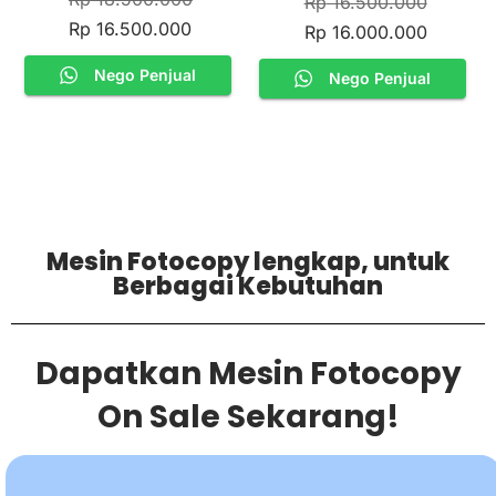
Rp
16.500.000
5.00
out of 5
Rp
16.500.000
Rp
16.000.000
Nego Penjual
Nego Penjual
Mesin Fotocopy lengkap, untuk
Berbagai Kebutuhan
Dapatkan Mesin Fotocopy
On Sale Sekarang!