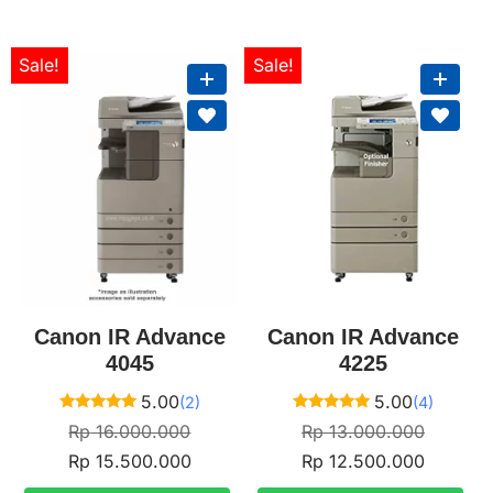
Sale!
Sale!
Canon IR Advance
Canon IR Advance
4045
4225
5.00
5.00
(2)
(4)
Rated
Rated
Rp
16.000.000
Rp
13.000.000
5.00
5.00
out of 5
out of 5
Rp
15.500.000
Rp
12.500.000