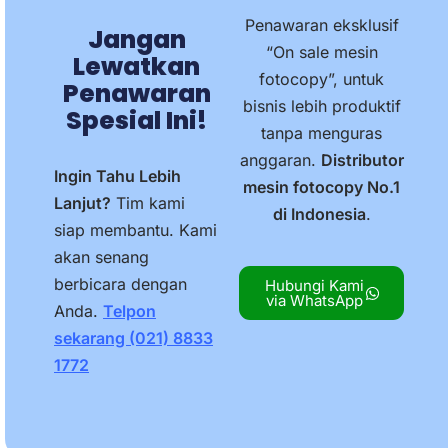
Penawaran eksklusif
Jangan
“On sale mesin
Lewatkan
fotocopy”, untuk
Penawaran
bisnis lebih produktif
Spesial Ini!
tanpa menguras
anggaran.
Distributor
Ingin Tahu Lebih
mesin fotocopy No.1
Lanjut?
Tim kami
di Indonesia
.
siap membantu. Kami
akan senang
berbicara dengan
Hubungi Kami
via WhatsApp
Anda.
Telpon
sekarang (021) 8833
1772