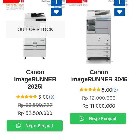
OUT OF STOCK
Canon
Canon
ImageRUNNER
ImageRUNNER 3045
2625i
5.00
(2)
Rated
5.00
(3)
Rp
12.000.000
5.00
Rated
out of 5
Rp
53.500.000
Rp
11.000.000
5.00
out of 5
Rp
52.500.000
Nego Penjual
Nego Penjual