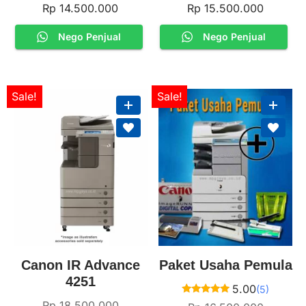
out of 5
out of 5
Rp
14.500.000
Rp
15.500.000
Nego Penjual
Nego Penjual
Sale!
Sale!
Canon IR Advance
Paket Usaha Pemula
4251
5.00
(5)
Rated
Rp
18.500.000