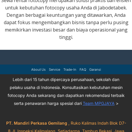
Sewa rental fotocopy merupakan solusi praktis dan efisien
untuk kebutuhan fotocopy usaha Anda di Jabodetabek.
Dengan berbagai keuntungan yang ditawarkan, Anda
dapat fokus mengembangkan bisnis tanpa perlu pusing
memikirkan investasi besar dan biaya operasional yang
tinggi.
About Us
Service
Trade-In
FAQ
Garansi
Lebih dari 15 tahun dipercaya perusahaan, sekolah dan
pelaku usaha di Indonesia. Konsultasikan kebutuhan mesin
fotocopy Anda sekarang dan dapatkan rekomendasi terbaik
serta penawaran harga spesial dari
Team MPGJAYA
>
PT. Mandiri Perkasa Gemilang
, Ruko Kalimas Indah Blok D7-
8 Jl. Inspeksi Kalimalang, Setiadarma, Tambun Bekasi, Jawa