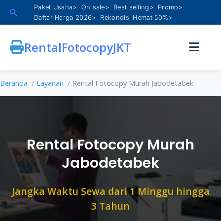
Paket Usaha>
On sale>
Best selling>
Promo>
Daftar Harga 2026>
Rekondisi Hemat 50%>
Skip
to
RentalFotocopyJKT
content
Beranda
Layanan
Rental Fotocopy Murah Jabodetabek
Rental Fotocopy Murah
Jabodetabek
Jangka Waktu Sewa dari 1 Minggu hingga
3 Tahun